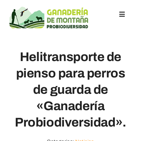
Saltar
al
Toggle
contenido
Navigat
Inicio
Helitransporte de
Acciones
pienso para perros
Objetivos
de guarda de
Socios
«Ganadería
Probiodiversidad».
Noticias