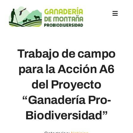
Saltar
al
Toggle
contenido
Navigat
Inicio
Trabajo de campo
Acciones
para la Acción A6
Objetivos
del Proyecto
Socios
“Ganadería Pro-
Biodiversidad”
Noticias