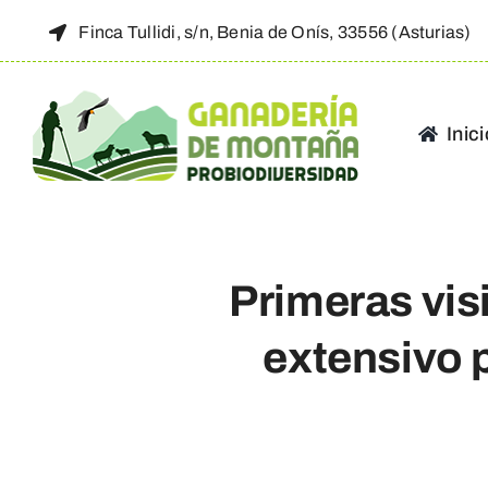
Saltar
Finca Tullidi, s/n, Benia de Onís, 33556 (Asturias)
al
contenido
Inic
Primeras vis
extensivo p