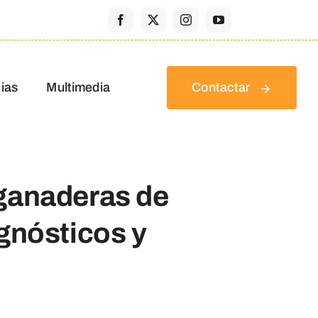
ias
Multimedia
Contactar
 ganaderas de
agnósticos y