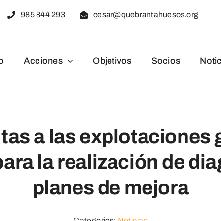
985 844 293
cesar@quebrantahuesos.org
io
Acciones
Objetivos
Socios
Notic
itas a las explotaciones
ara la realización de di
planes de mejora
Categories:
Noticias