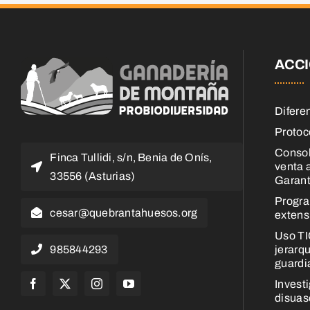
ACC
Difere
Protoc
Consol
Finca Tullidi, s/n, Benia de Onís,
venta 
33556 (Asturias)
Garant
Progra
cesar@quebrantahuesos.org
extens
Uso TI
jerarqu
985844293
guardi
Invest
disuaso